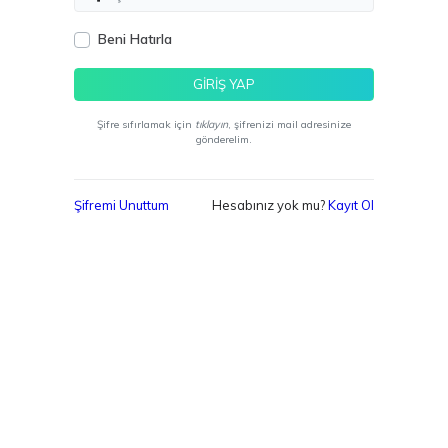
Beni Hatırla
GİRİŞ YAP
Şifre sıfırlamak için
tıklayın
, şifrenizi mail adresinize
gönderelim.
Şifremi Unuttum
Hesabınız yok mu?
Kayıt Ol