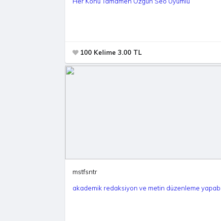
Her Konu Tamamen Özgün Seo Uyumlu
100 Kelime 3.00 TL
mstfsntr
akademik redaksiyon ve metin düzenleme yapabi