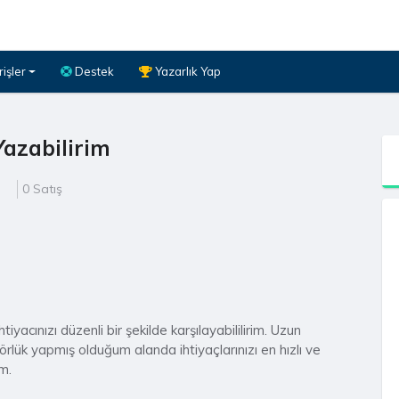
rişler
Destek
Yazarlık Yap
azabilirim
0 Satış
yacınızı düzenli bir şekilde karşılayabililirim. Uzun
rlük yapmış olduğum alanda ihtiyaçlarınızı en hızlı ve
m.