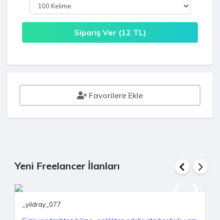
Sipariş Ver (
12
TL)
Favorilere Ekle
Yeni Freelancer İlanları
_yildray_077