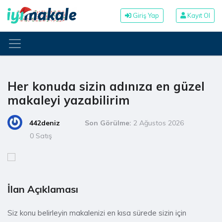
Giriş Yap
Kayıt Ol
Her konuda sizin adınıza en güzel
makaleyi yazabilirim
442deniz
Son Görülme:
2 Ağustos 2026
0 Satış
İlan Açıklaması
Siz konu belirleyin makalenizi en kısa sürede sizin için