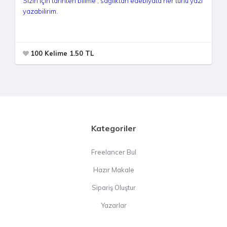
Sizin için tarihten bilime , sağlıktan edebiyata her türlü yazı
yazabilirim.
100 Kelime 1.50 TL
Kategoriler
Freelancer Bul
Hazır Makale
Sipariş Oluştur
Yazarlar