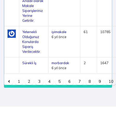
Anadil olarak
Makale
Siparişleriniz
Yerine
Getirilir.
Yetenekli
iyimakale
61
10785
Olduğunuz
6 yıl önce
Konularda
Sipariş
Verilecektir.
Sürekli İş
morbardak
2
1647
6 yıl önce
1
2
3
4
5
6
7
8
9
10