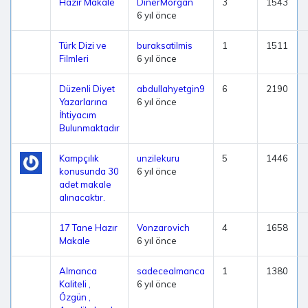
Hazır Makale
DinerMorgan
3
1543
6 yıl önce
Türk Dizi ve
buraksatilmis
1
1511
Filmleri
6 yıl önce
Düzenli Diyet
abdullahyetgin9
6
2190
Yazarlarına
6 yıl önce
İhtiyacım
Bulunmaktadır
Kampçılık
unzilekuru
5
1446
konusunda 30
6 yıl önce
adet makale
alınacaktır.
17 Tane Hazır
Vonzarovich
4
1658
Makale
6 yıl önce
Almanca
sadecealmanca
1
1380
Kaliteli ,
6 yıl önce
Özgün ,