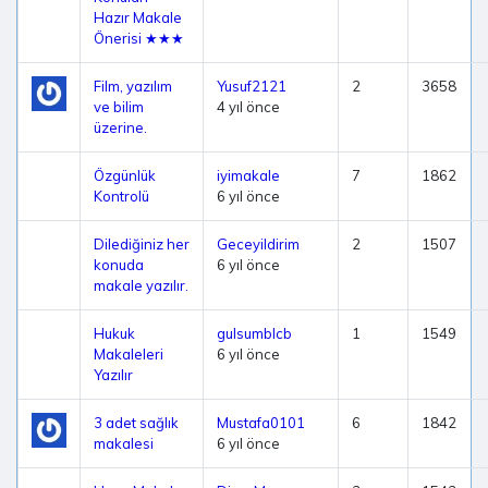
Hazır Makale
Önerisi ★★★
Film, yazılım
Yusuf2121
2
3658
ve bilim
4 yıl önce
üzerine.
Özgünlük
iyimakale
7
1862
Kontrolü
6 yıl önce
Dilediğiniz her
Geceyildirim
2
1507
konuda
6 yıl önce
makale yazılır.
Hukuk
gulsumblcb
1
1549
Makaleleri
6 yıl önce
Yazılır
3 adet sağlık
Mustafa0101
6
1842
makalesi
6 yıl önce