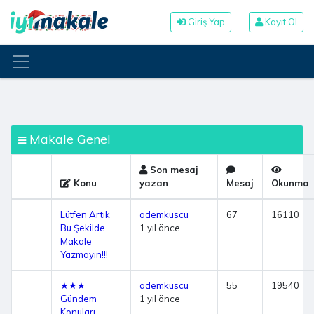
Giriş Yap
Kayıt Ol
Makale Genel
Son mesaj
Konu
yazan
Mesaj
Okunma
Lütfen Artık
ademkuscu
67
16110
Bu Şekilde
1 yıl önce
Makale
Yazmayın!!!
★★★
ademkuscu
55
19540
Gündem
1 yıl önce
Konuları -