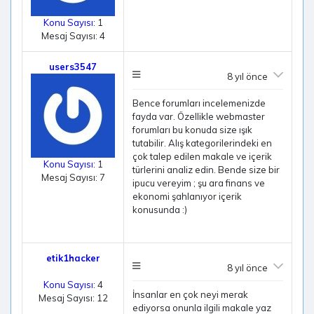
Konu Sayısı:
1
Mesaj Sayısı: 4
users3547
8 yıl önce
Bence forumları incelemenizde
fayda var. Özellikle webmaster
forumları bu konuda size ışık
tutabilir. Alış kategorilerindeki en
çok talep edilen makale ve içerik
Konu Sayısı:
1
türlerini analiz edin. Bende size bir
Mesaj Sayısı: 7
ipucu vereyim ; şu ara finans ve
ekonomi şahlanıyor içerik
konusunda :)
etik1hacker
8 yıl önce
Konu Sayısı:
4
İnsanlar en çok neyi merak
Mesaj Sayısı: 12
ediyorsa onunla ilgili makale yaz