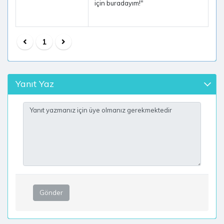
için buradayım!"
1
Yanıt Yaz
Gönder