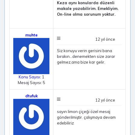
Keza aynı konularda düzenli
makale yazabilirim. Emekliyim.
On-line olma sorunum yoktur.
muhte
12 yıl önce
Siz konuyu verin gerisini bana
bırakın...denemekten size zarar
gelmez,ama bize kar gelir.
Konu Sayısı:
1
Mesaj Sayısı: 5
dtufuk
12 yıl önce
sayın limon çiçeği özel mesaj
gönderilmiştir. çalışmaya devam
edebiliriz