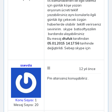
vs kamuhaberleri ile ilgili sitemiz
için günlük köşe yazarı
arıyorum.ücreti teklif
yazabilirsiniz.aynı konularla ilgili
günlük ilgi çekecek özgün
haberlerde olabilir .teklifi verirseniz
sevinirim. skype batisoftyazilim
burdanda ulaşabilirsiniz
Bu mesaj
dtufuk
tarafından
05.01.2015 14:17:56
tarihinde
değiştirildi. Sebep:skype için
ssevda
12 yıl önce
Pm atarsanız konuşabiliriz .
Konu Sayısı:
1
Mesaj Sayısı: 20