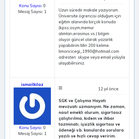
Konu Sayısı:
0
Uzun süredir makale yazıyorum .
Mesaj Sayısı: 1
Üniversite ögrencisi olduğum için
eğitim alanında birçok konuda
(kpss,osym,memur
alımları,erasmus vs.) bilgim
oluyor güncel olarak yazarlık
yapabilirim Min 200 kelime.
limoncicegi_1990@hotmail.com
adresten skype veya email yoluyla
ulaşabilirsiniz.
ismailkilaz
12 yıl önce
SGK ve Çalışma Hayatı
mevzuatı uzmanıyım. Ne zaman,
nasıl emekli olurum, sigortasız
çalıştırılma, kıdem ve ihbar
tazminatı, işsizlik sigortası ve
Konu Sayısı:
0
ödeneği v.b. konularda sorulara
Mesaj Sayısı: 1
yazılı ve hızlı cevap veririm.