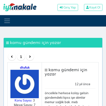
Giriş Yap
Kayıt Ol
kamu gündemi için yazar
1
dtufuk
kamu gündemi için
yazar
12 yıl önce
öncelikle herkese kolay gelsin
gündemdeki kpss işe alımlar
Konu Sayısı:
3
memur sağlık bak. meb
Mesaj Sayısı: 7